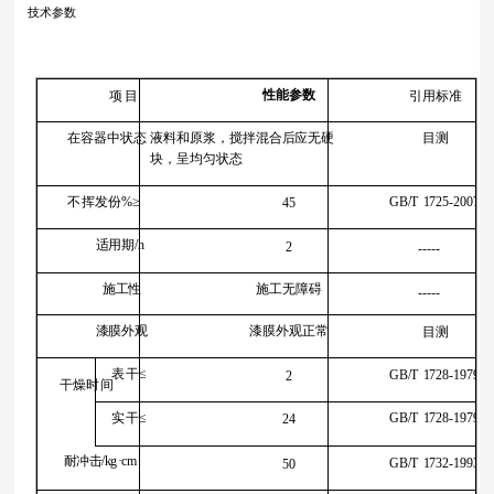
技术参数
性能参数
项 目
引用标准
在容器中状态
液料和原浆，搅拌混合后应无硬
目
测
块，呈均匀状态
不挥发份%≥
GB/T
1725-2007
45
适用期/h
2
-----
施工无障碍
施工性
-----
漆膜外观
漆膜外观正常
目
测
表干≤
GB/T
1728-1979
2
干燥时间
实干≤
GB/T
1728-1979
24
耐冲击/kg
·cm
GB/T
1732-1993
50