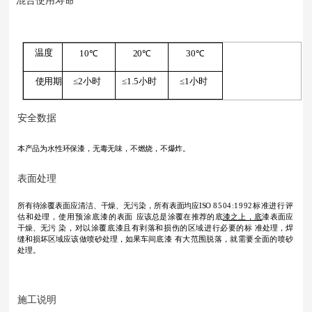
混合使用寿命
温度
10℃
20℃
30℃
使用期
≤2小时
≤1.5小时
≤1小时
安全数据
本产品为水性环保漆，无毒无味，不燃烧，
不爆炸。
表面处理
所有待涂覆表面应清洁、干燥、无污染，所有表
面均应ISO
8504:1992标准进行评
估和处理，使用预涂底漆的表面
应该总是涂覆在推荐的底
漆之上，底
漆表面应
干燥、无污
染，对以涂覆底漆且有剥落和损伤的区域进行必要的标
准处理，焊
缝和损坏区域应该做喷砂处理，如果车间底漆
有大范围脱落，就需要全面的喷砂
处理。
施工说明