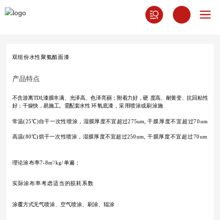
双组份水性聚氨酯面漆
产品特点
不含游离TDI;漆膜丰满、光泽高、色泽亮丽；附着力好，硬
度高、耐黄变、抗回粘性
好；干燥快，易施工
。需配套水性
环氧底漆，采用喷涂或刷涂施
常温(25℃)自干一次性喷涂，湿膜厚度不宜超
过275
um
,
干膜厚度不宜超过70
um
高温(80℃)烘干一次性喷涂，湿膜厚度不宜超过250
um
,
干膜厚度不宜超过70
um
理论涂布率7-8m'/
kg
/
单遍；
实际涂布率考虑适当的损耗系数
涂覆方式无气喷涂、空气喷涂、刷涂、辊涂