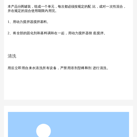
本产品分两罐装，组成一个单元，每次都必须按规定的配
比，成对一次性混合，
并在规定的混合使用期限内用完。
1、用动力搅拌器搅拌基料。
2、将全部的固化剂和基料调和在一起，用
动力搅拌器彻
底搅拌。
清洗
用后立即用自来水清洗所有设备，严禁用溶
剂型稀释剂
进行清洗。