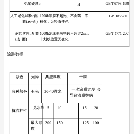
铅笔硬度≥
GB/T 6793-1996
H
1200h漆膜不起泡、不剥落、不
人工老化试验≥配
GB
1865-80
粉化，允轻微变色
套(底+面)
1000h划线单向锈蚀不超过2mm,
耐盐雾性h配套
GB/T
1771-2007
非划线位置无变化
(底+面)
涂装数据
干膜
光泽
典型厚度
颜色
一
次涂膜过厚
会
各种颜色
有光
30-40微米
导致漆膜弊病
兑水量
5
10
15
20
抗流挂性
最大厚
200
150
125
100
度