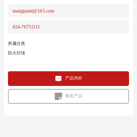
maiqipaint@163.com
024-76751111
所属分类
防火封堵
产品询价
相关产品