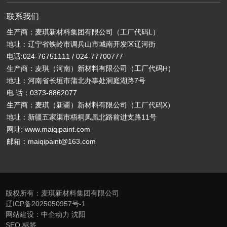
联系我们
生产商：麦琪新材料集团有限公司（工厂代码L）
地址：辽宁省铁岭市调兵山市城南开发区辽河街
电话:
024-76751111
/
024-77700777
生产商：麦琪（河南）新材料有限公司（工厂代码H）
地址：河南省长垣市蒲北办事处洞庭湖路7号
电 话：
0373-8862077
生产商：麦琪（新疆）新材料有限公司（工厂代码X）
地址：新疆五家渠市梧桐凤凰北路前进支路11号
网址: www.maiqipaint.com
邮箱：
maiqipaint@163.com
版权所有：麦琪新材料集团有限公司
辽ICP备2025050957号-1
网站建设：
中企动力
沈阳
SEO 标签