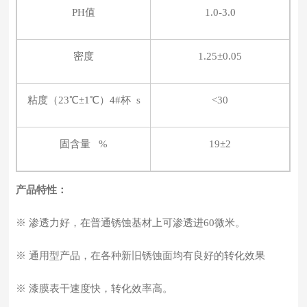
PH值
1.0-3.0
密度
1.25±0.05
粘度（23℃±1℃）4#杯 s
<30
固含量 %
19±2
产品特性：
※ 渗透力好，在普通锈蚀基材上可渗透进60微米。
※ 通用型产品，在各种新旧锈蚀面均有良好的转化效果
※ 漆膜表干速度快，转化效率高。